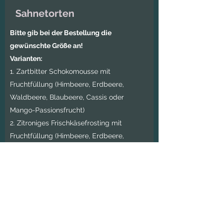
Sahnetorten
Bitte gib bei der Bestellung die
gewünschte Größe an!
Varianten:
1. Zartbitter Schokomousse mit
Fruchtfüllung (Himbeere, Erdbeere,
Waldbeere, Blaubeere, Cassis oder
Mango-Passionsfrucht)
2. Zitroniges Frischkäsefrosting mit
Fruchtfüllung (Himbeere, Erdbeere,
Waldbeere, Blaubeere, Mango-
Passionsfrucht oder Zitrone)
5. Walnuss-Carrot Cake mit zitronigem
Frischkäsefrosting (vegan)
Preise:
49
€
1
8 cm (8-10 Portionen) -